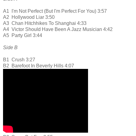
A1
I'm Not Perfect (But I'm Perfect For You) 3:57
A2
Hollywood Liar 3:50
A3
Chan Hitchhikes To Shanghai 4:33
A4
Victor Should Have Been A Jazz Musician 4:42
A5
Party Girl 3:44
Side B
B1
Crush 3:27
B2
Barefoot In Beverly Hills 4:07