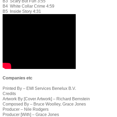
B3
Scary But Fun 3:55
B4
White Collar Crime 4:59
B5
Inside Story 4:31
Companies etc
Printed By – EMI Services Benelux B.V.
Credits
Artwork By [Cover Artwork] – Richard Bernstein
Composed By – Bruce Woolley, Grace Jones
Producer – Nile Rodgers
Producer [With] – Grace Jones