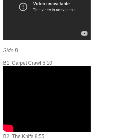
Side B
B1
Carpet Crawl 5:10
B2
The Knife 8:55