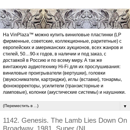
На VinPlaza™ можно купить виниловые пластинки (LP
фирменные, советские, коллекционные, раритетные) с
европейских и американских аукционов, всех жанров и
стилей, 50…90-х годов, в наличии и под заказ, с
доставкой в Россию и по всему миру. А так же
винтажную аудиотехнику Hi-Fi для их прослушивания:
виниловые проигрыватели (вертушки), головки
(звукосниматели, картриджи), иглы (вставки), тонармы,
фонокорректоры, усилители (транзисторные и
ламповые), колонки (акустические системы) и наушники.
▼
1142. Genesis. The Lamb Lies Down On
Broadway. 1981. Super (NL,