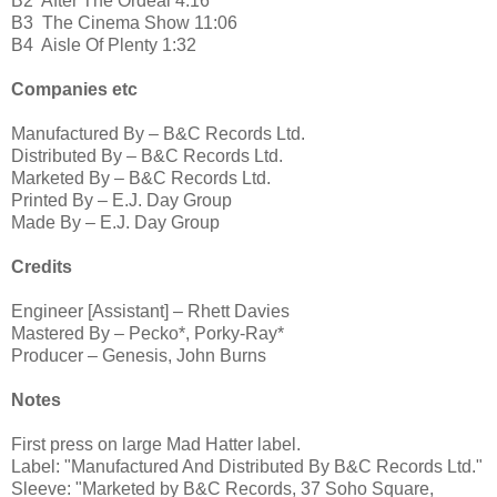
B2
After The Ordeal 4:16
B3
The Cinema Show 11:06
B4
Aisle Of Plenty 1:32
Companies etc
Manufactured By – B&C Records Ltd.
Distributed By – B&C Records Ltd.
Marketed By – B&C Records Ltd.
Printed By – E.J. Day Group
Made By – E.J. Day Group
Credits
Engineer [Assistant] – Rhett Davies
Mastered By – Pecko*, Porky-Ray*
Producer – Genesis, John Burns
Notes
First press on large Mad Hatter label.
Label: "Manufactured And Distributed By B&C Records Ltd."
Sleeve: "Marketed by B&C Records, 37 Soho Square,