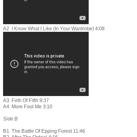
A2
I Know What I Like (In Your Wardrobe) 4:08
A3
Firth Of Fifth 9:37
A4
More Fool Me 3:10
Side B
B1
The Battle Of Epping Forest 11:46