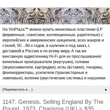
На VinPlaza™ можно купить виниловые пластинки (LP
фирменные, советские, коллекционные, раритетные) с
европейских и американских аукционов, всех жанров и
стилей, 50…90-х годов, в наличии и под заказ, с
доставкой в Россию и по всему миру. А так же
винтажную аудиотехнику Hi-Fi для их прослушивания:
виниловые проигрыватели (вертушки), головки
(звукосниматели, картриджи), иглы (вставки), тонармы,
фонокорректоры, усилители (транзисторные и
ламповые), колонки (акустические системы) и наушники.
▼
1147. Genesis. Selling England By The
Pound. 1973. Charisma (UK) = $35