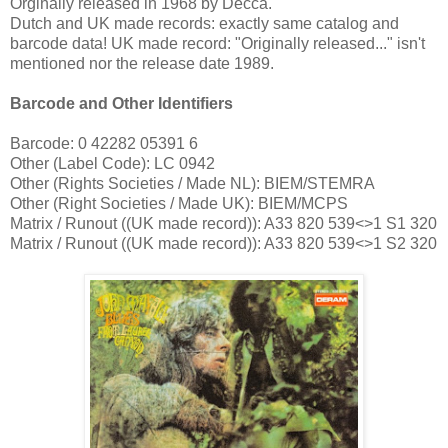
Orginally released in 1968 by Decca.
Dutch and UK made records: exactly same catalog and
barcode data! UK made record: "Originally released..." isn't
mentioned nor the release date 1989.
Barcode and Other Identifiers
Barcode: 0 42282 05391 6
Other (Label Code): LC 0942
Other (Rights Societies / Made NL): BIEM/STEMRA
Other (Right Societies / Made UK): BIEM/MCPS
Matrix / Runout ((UK made record)): A33 820 539<>1 S1 320
Matrix / Runout ((UK made record)): A33 820 539<>1 S2 320