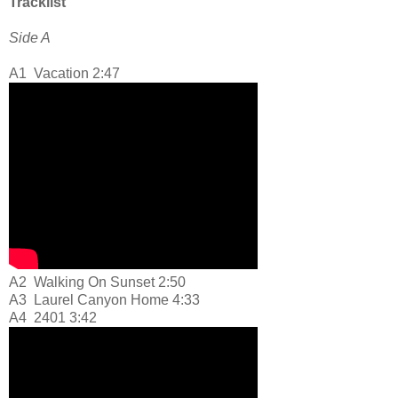
Tracklist
Side A
A1
Vacation 2:47
A2
Walking On Sunset 2:50
A3
Laurel Canyon Home 4:33
A4
2401 3:42