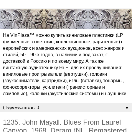
На VinPlaza™ можно купить виниловые пластинки (LP
фирменные, советские, коллекционные, раритетные) с
европейских и американских аукционов, всех жанров и
стилей, 50…90-х годов, в наличии и под заказ, с
доставкой в Россию и по всему миру. А так же
винтажную аудиотехнику Hi-Fi для их прослушивания:
виниловые проигрыватели (вертушки), головки
(звукосниматели, картриджи), иглы (вставки), тонармы,
фонокорректоры, усилители (транзисторные и
ламповые), колонки (акустические системы) и наушники.
▼
1235. John Mayall. Blues From Laurel
Canyon. 1968. Deram (NL, Remastered,