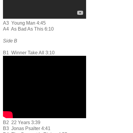
A3
Young Man 4:45
A4
As Bad As This 6:10
Side B
B1
Winner Take All 3:10
B2
22 Years 3:39
B3
Jonas Psalter 4:41