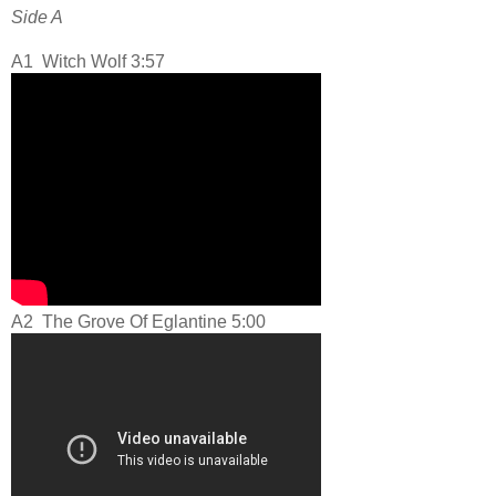
Side A
A1
Witch Wolf 3:57
A2
The Grove Of Eglantine 5:00