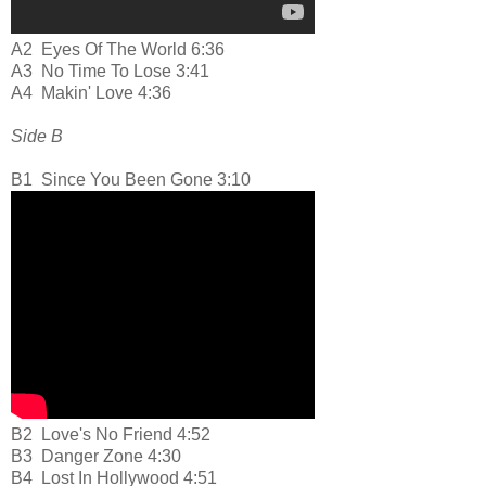
A2
Eyes Of The World 6:36
A3
No Time To Lose 3:41
A4
Makin' Love 4:36
Side B
B1
Since You Been Gone 3:10
B2
Love's No Friend 4:52
B3
Danger Zone 4:30
B4
Lost In Hollywood 4:51