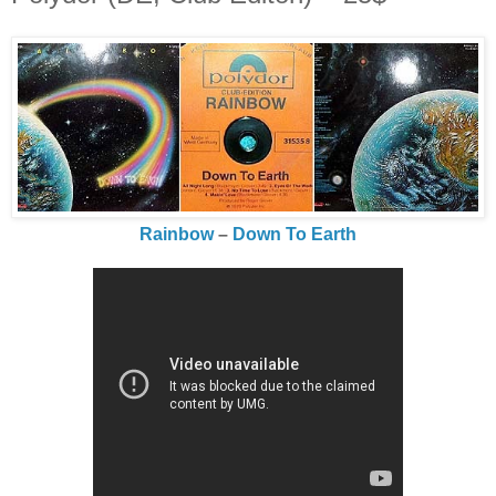
Rainbow
‎–
Down To Earth