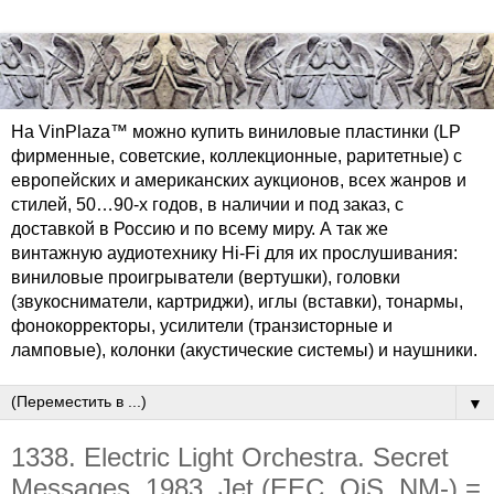
На VinPlaza™ можно купить виниловые пластинки (LP
фирменные, советские, коллекционные, раритетные) с
европейских и американских аукционов, всех жанров и
стилей, 50…90-х годов, в наличии и под заказ, с
доставкой в Россию и по всему миру. А так же
винтажную аудиотехнику Hi-Fi для их прослушивания:
виниловые проигрыватели (вертушки), головки
(звукосниматели, картриджи), иглы (вставки), тонармы,
фонокорректоры, усилители (транзисторные и
ламповые), колонки (акустические системы) и наушники.
▼
1338. Electric Light Orchestra. Secret
Messages. 1983. Jet (EEC, OiS, NM-) =