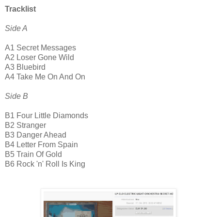
Tracklist
Side A
A1 Secret Messages
A2 Loser Gone Wild
A3 Bluebird
A4 Take Me On And On
Side B
B1 Four Little Diamonds
B2 Stranger
B3 Danger Ahead
B4 Letter From Spain
B5 Train Of Gold
B6 Rock 'n' Roll Is King