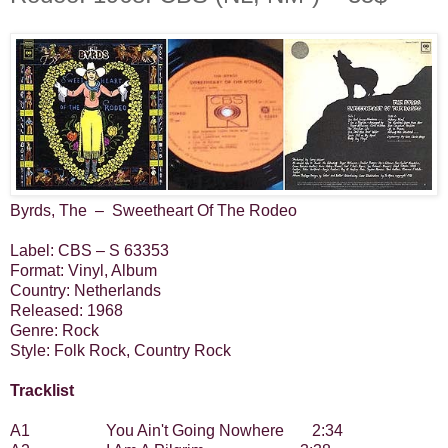
Byrds, The
‎–
Sweetheart Of The Rodeo
Label: CBS ‎– S 63353
Format: Vinyl, Album
Country: Netherlands
Released: 1968
Genre: Rock
Style: Folk Rock, Country Rock
Tracklist
A1
You Ain't Going Nowhere
2:34