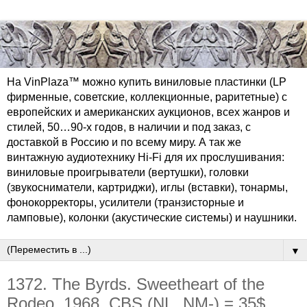
На VinPlaza™ можно купить виниловые пластинки (LP
фирменные, советские, коллекционные, раритетные) с
европейских и американских аукционов, всех жанров и
стилей, 50…90-х годов, в наличии и под заказ, с
доставкой в Россию и по всему миру. А так же
винтажную аудиотехнику Hi-Fi для их прослушивания:
виниловые проигрыватели (вертушки), головки
(звукосниматели, картриджи), иглы (вставки), тонармы,
фонокорректоры, усилители (транзисторные и
ламповые), колонки (акустические системы) и наушники.
▼
1372. The Byrds. Sweetheart of the
Rodeo. 1968. CBS (NL, NM-) = 35$