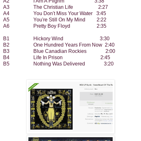
A2
I Am A Pilgrim
3:38
A3
The Christian Life
2:27
A4
You Don't Miss Your Water 3:45
A5
You're Still On My Mind
2:22
A6
Pretty Boy Floyd
2:35
B1
Hickory Wind
3:30
B2
One Hundred Years From Now 2:40
B3
Blue Canadian Rockies
2:00
B4
Life In Prison
2:45
B5
Nothing Was Delivered
3:20