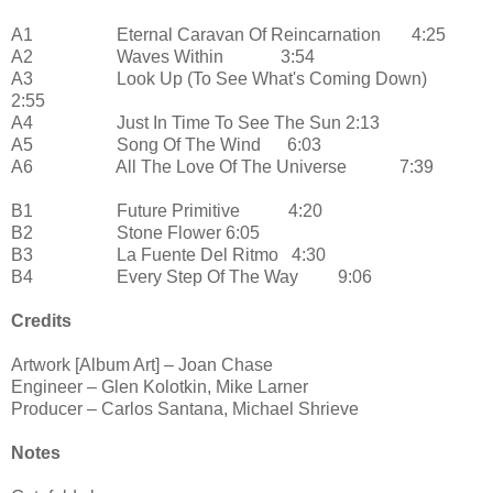
A1
Eternal Caravan Of Reincarnation
4:25
A2
Waves Within
3:54
A3
Look Up (To See What's Coming Down)
2:55
A4
Just In Time To See The Sun
2:13
A5
Song Of The Wind
6:03
A6
All The Love Of The Universe
7:39
B1
Future Primitive
4:20
B2
Stone Flower
6:05
B3
La Fuente Del Ritmo
4:30
B4
Every Step Of The Way
9:06
Credits
Artwork [Album Art] – Joan Chase
Engineer – Glen Kolotkin, Mike Larner
Producer – Carlos Santana, Michael Shrieve
Notes