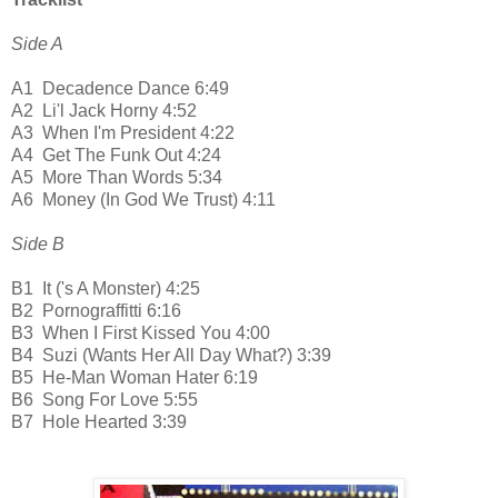
Side A
A1
Decadence Dance 6:49
A2
Li'l Jack Horny 4:52
A3
When I'm President 4:22
A4
Get The Funk Out 4:24
A5
More Than Words 5:34
A6
Money (In God We Trust) 4:11
Side B
B1
It ('s A Monster) 4:25
B2
Pornograffitti 6:16
B3
When I First Kissed You 4:00
B4
Suzi (Wants Her All Day What?) 3:39
B5
He-Man Woman Hater 6:19
B6
Song For Love 5:55
B7
Hole Hearted 3:39