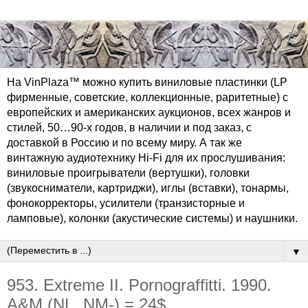
На VinPlaza™ можно купить виниловые пластинки (LP
фирменные, советские, коллекционные, раритетные) с
европейских и американских аукционов, всех жанров и
стилей, 50…90-х годов, в наличии и под заказ, с
доставкой в Россию и по всему миру. А так же
винтажную аудиотехнику Hi-Fi для их прослушивания:
виниловые проигрыватели (вертушки), головки
(звукосниматели, картриджи), иглы (вставки), тонармы,
фонокорректоры, усилители (транзисторные и
ламповые), колонки (акустические системы) и наушники.
▼
953. Extreme II. Pornograffitti. 1990.
A&M (NL, NM-) = 24$