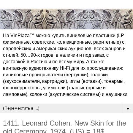
На VinPlaza™ можно купить виниловые пластинки (LP
фирменные, советские, коллекционные, раритетные) с
европейских и американских аукционов, всех жанров и
стилей, 50…90-х годов, в наличии и под заказ, с
доставкой в Россию и по всему миру. А так же
винтажную аудиотехнику Hi-Fi для их прослушивания:
виниловые проигрыватели (вертушки), головки
(звукосниматели, картриджи), иглы (вставки), тонармы,
фонокорректоры, усилители (транзисторные и
ламповые), колонки (акустические системы) и наушники.
▼
1411. Leonard Cohen. New Skin for the
old Ceremony. 1974. (US) = 18$