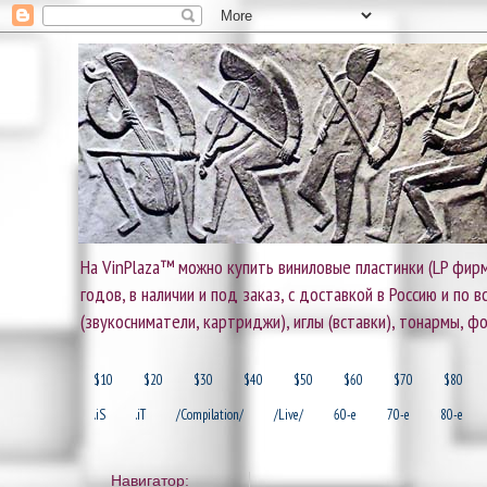
На VinPlaza™ можно купить виниловые пластинки (LP фирм
годов, в наличии и под заказ, с доставкой в Россию и по
(звукосниматели, картриджи), иглы (вставки), тонармы, ф
$10
$20
$30
$40
$50
$60
$70
$80
.iS
.iT
/Compilation/
/Live/
60-e
70-e
80-e
Навигатор: