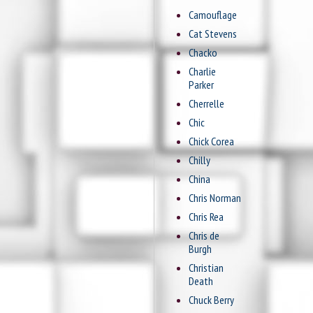
Camouflage
Cat Stevens
Chacko
Charlie
Parker
Cherrelle
Chic
Chick Corea
Chilly
China
Chris Norman
Chris Rea
Chris de
Burgh
Christian
Death
Chuck Berry