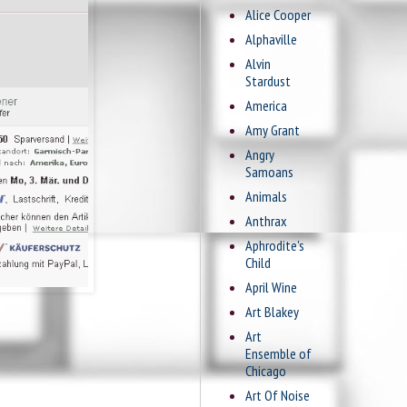
Alice Cooper
Alphaville
Alvin
Stardust
America
Amy Grant
Angry
Samoans
Animals
Anthrax
Aphrodite's
Child
April Wine
Art Blakey
Art
Ensemble of
Chicago
Art Of Noise