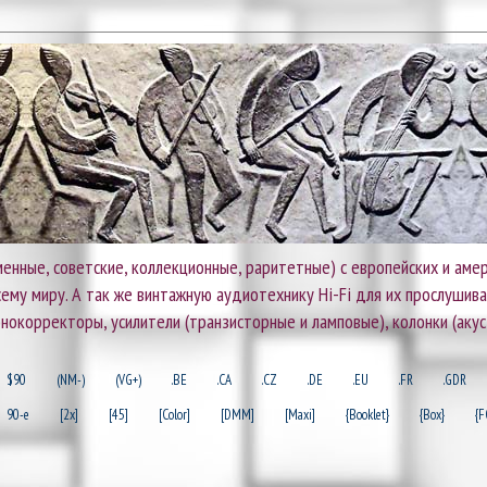
енные, советские, коллекционные, раритетные) с европейских и амер
 всему миру. А так же винтажную аудиотехнику Hi-Fi для их прослушив
онокорректоры, усилители (транзисторные и ламповые), колонки (акус
$90
(NM-)
(VG+)
.BE
.CA
.CZ
.DE
.EU
.FR
.GDR
90-e
[2x]
[45]
[Color]
[DMM]
[Maxi]
{Booklet}
{Box}
{F