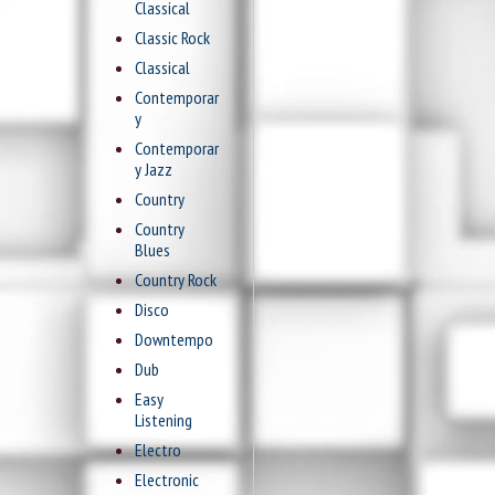
Classical
Classic Rock
Classical
Contemporar
y
Contemporar
y Jazz
Country
Country
Blues
Country Rock
Disco
Downtempo
Dub
Easy
Listening
Electro
Electronic