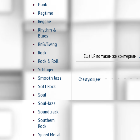
Punk
Ragtime
Reggae
Rhythm &
Blues
RnB/Swing
Rock
Ещё LP по таким же критериям :
Rock & Roll
Schlager
Smooth Jazz
Следующее
Soft Rock
Soul
Soul-Jazz
Soundtrack
Southern
Rock
Speed Metal