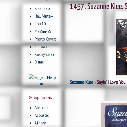
1457. Suzanne Klee. S
В начало
Наш Vintaж
Топ 10
Мак$иму$
Photo Covers
Термины
Как купить?
О нас
Suzanne Klee
- Sayin' I Love You.
Жанр, стиль:
Abstract
Acoustic
African