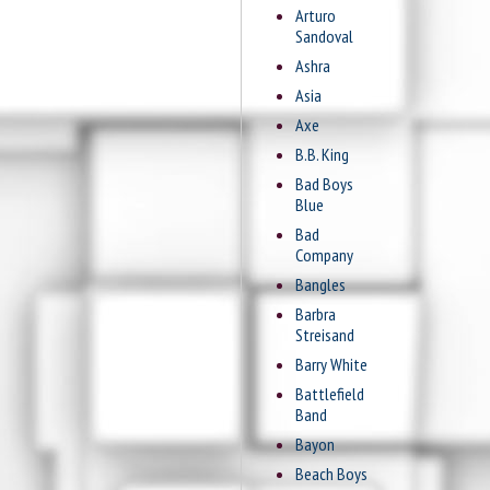
Arturo
Sandoval
Ashra
Asia
Axe
B.B. King
Bad Boys
Blue
Bad
Company
Bangles
Barbra
Streisand
Barry White
Battlefield
Band
Bayon
Beach Boys