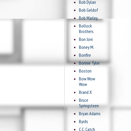
Bob Dylan
Bob Geldof
Bob Marley
Bollock
Brothers
Bon Jovi
Boney M.
Bonfire
Bonnie Tyler
Boston
Bow Wow
Wow
Brand X
Bruce
Springsteen
Bryan Adams
Byrds
C.C. Catch