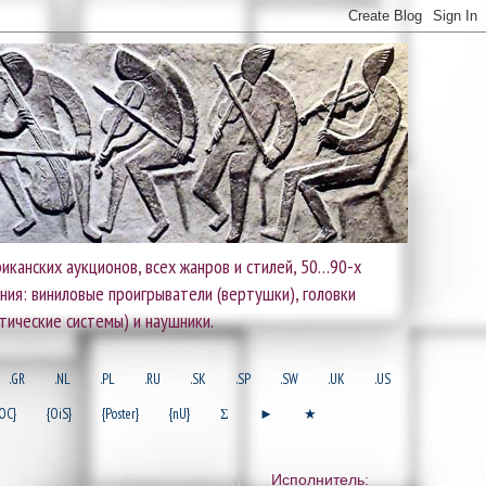
иканских аукционов, всех жанров и стилей, 50…90-х
ания: виниловые проигрыватели (вертушки), головки
тические системы) и наушники.
.GR
.NL
.PL
.RU
.SK
.SP
.SW
.UK
.US
OC}
{OiS}
{Poster}
{nU}
Σ
►
★
Исполнитель: