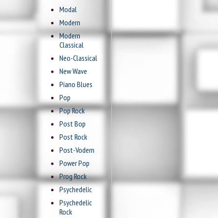
Modal
Modern
Modern
Classical
Neo-Classical
New Wave
Piano Blues
Pop
Pop Rock
Post Bop
Post Rock
Post-Vodern
Power Pop
Prog Rock
Psychedelic
Psychedelic
Rock