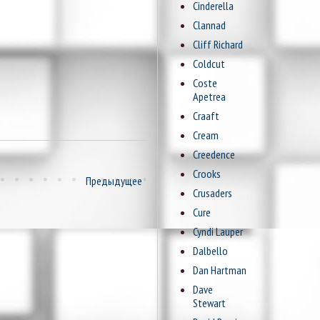
Cinderella
Clannad
Cliff Richard
Coldcut
Coste
Apetrea
Craaft
Cream
Creedence
Crooks
Предыдущее
Crusaders
Cure
Cyndi Lauper
Dalbello
Dan Hartman
Dave
Stewart