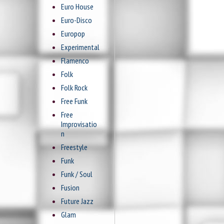
Euro House
Euro-Disco
Europop
Experimental
Flamenco
Folk
Folk Rock
Free Funk
Free
Improvisatio
n
Freestyle
Funk
Funk / Soul
Fusion
Future Jazz
Glam