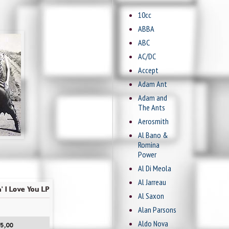
10cc
ABBA
ABC
AC/DC
Accept
Adam Ant
Adam and
The Ants
Aerosmith
Al Bano &
Romina
Power
Al Di Meola
Al Jarreau
Al Saxon
Alan Parsons
Aldo Nova