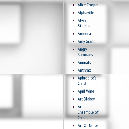
Alice Cooper
Alphaville
Alvin
Stardust
America
Amy Grant
Angry
Samoans
Animals
Anthrax
Aphrodite's
Child
April Wine
Art Blakey
Art
Ensemble of
Chicago
Art Of Noise