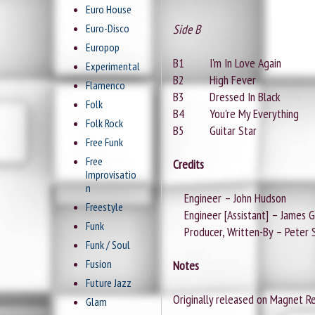
Euro House
Euro-Disco
Side B
Europop
B1 I'm In Love Again
Experimental
B2 High Fever
Flamenco
B3 Dressed In Black
Folk
B4 You're My Everything
Folk Rock
B5 Guitar Star
Free Funk
Free
Credits
Improvisatio
n
Engineer – John Hudson
Freestyle
Engineer [Assistant] – James G
Funk
Producer, Written-By – Peter 
Funk / Soul
Fusion
Notes
Future Jazz
Originally released on Magnet R
Glam