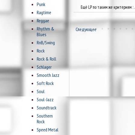
Punk
Ещё LP по таким же критериям :
Ragtime
Reggae
Rhythm &
Следующее
Blues
RnB/Swing
Rock
Rock & Roll
Schlager
Smooth Jazz
Soft Rock
Soul
Soul-Jazz
Soundtrack
Southern
Rock
Speed Metal