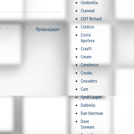
Cinderella
Clannad
Cliff Richard
Coldcut
Предыдущее
Coste
Apetrea
Craaft
Cream
Creedence
Crooks
Crusaders
Cure
Cyndi Lauper
Dalbello
Dan Hartman
Dave
Stewart