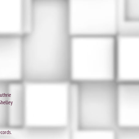
uthrie
Shelley
ecords.