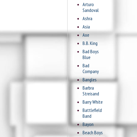
Arturo
Sandoval
Ashra
Asia
Axe
B.B. King
Bad Boys
Blue
Bad
Company
Bangles
Barbra
Streisand
Barry White
Battlefield
Band
Bayon
Beach Boys