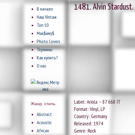
1481. Alvin Stardust.
В начало
Наш Vintaж
Топ 10
Мак$иму$
Photo Covers
Термины
Как купить?
О нас
Label: Ariola – 87 668 IT
Жанр, стиль:
Format: Vinyl, LP
Abstract
Country: Germany
Acoustic
Released: 1974
Genre: Rock
African