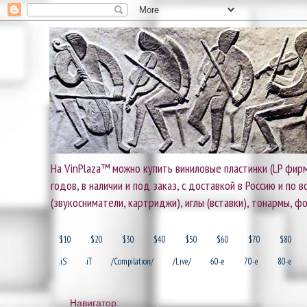
На VinPlaza™ можно купить виниловые пластинки (LP фирм
годов, в наличии и под заказ, с доставкой в Россию и по
(звукосниматели, картриджи), иглы (вставки), тонармы, ф
$10
$20
$30
$40
$50
$60
$70
$80
.iS
.iT
/Compilation/
/Live/
60-e
70-e
80-e
Навигатор: