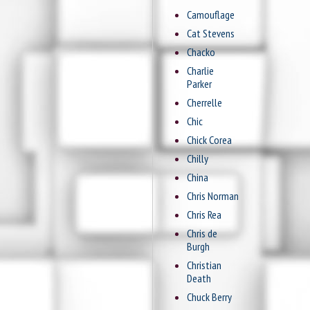
Camouflage
Cat Stevens
Chacko
Charlie
Parker
Cherrelle
Chic
Chick Corea
Chilly
China
Chris Norman
Chris Rea
Chris de
Burgh
Christian
Death
Chuck Berry