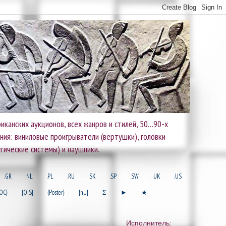
иканских аукционов, всех жанров и стилей, 50…90-х
ания: виниловые проигрыватели (вертушки), головки
тические системы) и наушники.
.GR
.NL
.PL
.RU
.SK
.SP
.SW
.UK
.US
OC}
{OiS}
{Poster}
{nU}
Σ
►
★
Исполнитель: