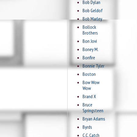
Bob Dylan
Bob Geldof
Bob Marley
Bollock
Brothers
Bon Jovi
Boney M.
Bonfire
Bonnie Tyler
Boston
Bow Wow
Wow
Brand X
Bruce
Springsteen
Bryan Adams
Byrds
C.C. Catch