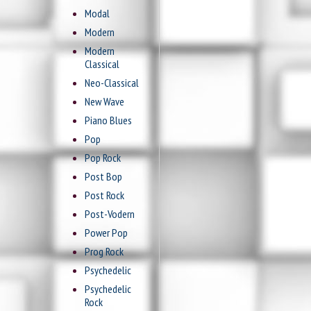
Modal
Modern
Modern
Classical
Neo-Classical
New Wave
Piano Blues
Pop
Pop Rock
Post Bop
Post Rock
Post-Vodern
Power Pop
Prog Rock
Psychedelic
Psychedelic
Rock