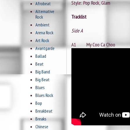
Style: Pop Rock, Glam
Afrobeat
Alternative
Tracklist
Rock
Ambient
Side A
Arena Rock
Art Rock
A1 My Coo Ca Choo
Avantgarde
Ballad
Beat
Big Band
Big Beat
Blues
Blues Rock
Bop
Breakbeat
Breaks
Chinese