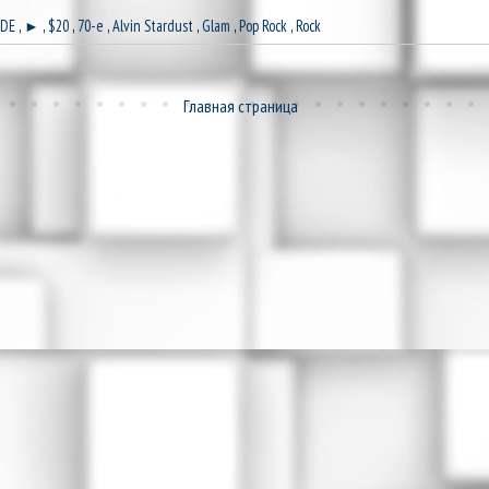
.DE
,
►
,
$20
,
70-e
,
Alvin Stardust
,
Glam
,
Pop Rock
,
Rock
Главная страница