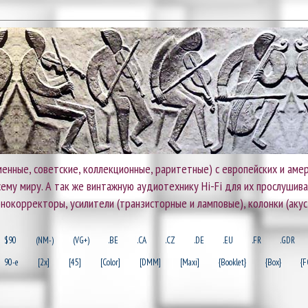
енные, советские, коллекционные, раритетные) с европейских и амер
 всему миру. А так же винтажную аудиотехнику Hi-Fi для их прослушив
онокорректоры, усилители (транзисторные и ламповые), колонки (акус
$90
(NM-)
(VG+)
.BE
.CA
.CZ
.DE
.EU
.FR
.GDR
90-e
[2x]
[45]
[Color]
[DMM]
[Maxi]
{Booklet}
{Box}
{F