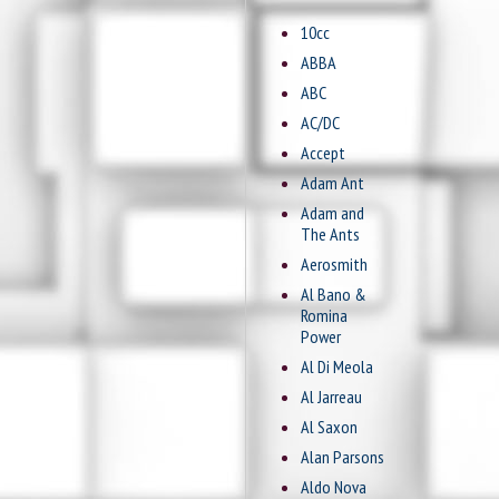
10cc
ABBA
ABC
AC/DC
Accept
Adam Ant
Adam and
The Ants
Aerosmith
Al Bano &
Romina
Power
Al Di Meola
Al Jarreau
Al Saxon
Alan Parsons
Aldo Nova