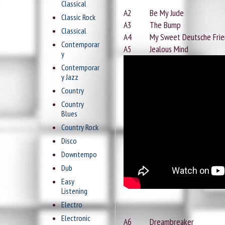
Classical
A2 Be My Jude
Classic Rock
A3 The Bump
Classical
A4 My Sweet Deutsche Fr
Contemporar
A5 Jealous Mind
y
Contemporar
y Jazz
Country
Country
Blues
Country Rock
Disco
Downtempo
Dub
Easy
Listening
Electro
Electronic
A6 Dreambreaker