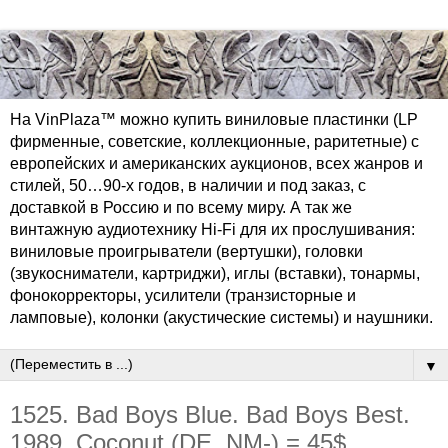
На VinPlaza™ можно купить виниловые пластинки (LP
фирменные, советские, коллекционные, раритетные) с
европейских и американских аукционов, всех жанров и
стилей, 50…90-х годов, в наличии и под заказ, с
доставкой в Россию и по всему миру. А так же
винтажную аудиотехнику Hi-Fi для их прослушивания:
виниловые проигрыватели (вертушки), головки
(звукосниматели, картриджи), иглы (вставки), тонармы,
фонокорректоры, усилители (транзисторные и
ламповые), колонки (акустические системы) и наушники.
▼
1525. Bad Boys Blue. Bad Boys Best.
1989. Coconut (DE, NM-) = 45$