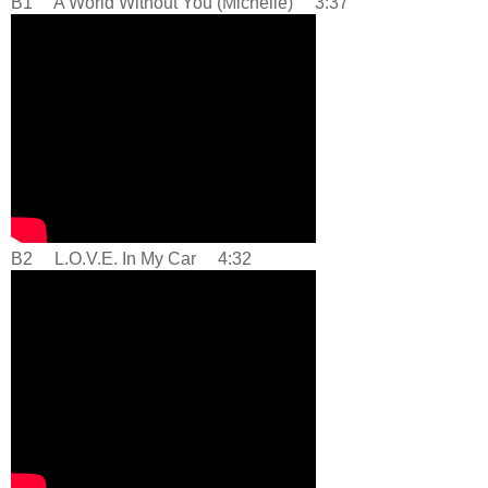
B1 A World Without You (Michelle) 3:37
B2 L.O.V.E. In My Car 4:32