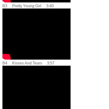
B3 Pretty Young Girl 3:40
B4 Kisses And Tears 3:57