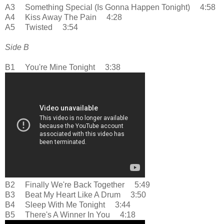
A3 Something Special (Is Gonna Happen Tonight) 4:58
A4 Kiss Away The Pain 4:28
A5 Twisted 3:54
Side B
B1 You're Mine Tonight 3:38
B2 Finally We're Back Together 5:49
B3 Beat My Heart Like A Drum 3:50
B4 Sleep With Me Tonight 3:44
B5 There's A Winner In You 4:18