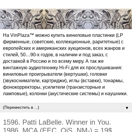
На VinPlaza™ можно купить виниловые пластинки (LP
фирменные, советские, коллекционные, раритетные) с
европейских и американских аукционов, всех жанров и
стилей, 50…90-х годов, в наличии и под заказ, с
доставкой в Россию и по всему миру. А так же
винтажную аудиотехнику Hi-Fi для их прослушивания:
виниловые проигрыватели (вертушки), головки
(звукосниматели, картриджи), иглы (вставки), тонармы,
фонокорректоры, усилители (транзисторные и
ламповые), колонки (акустические системы) и наушники.
▼
1596. Patti LaBelle. Winner in You.
1986. MCA (EEC, OiS, NM-) = 19$