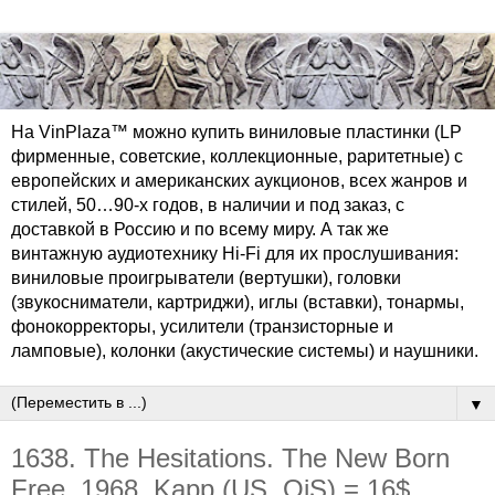
На VinPlaza™ можно купить виниловые пластинки (LP
фирменные, советские, коллекционные, раритетные) с
европейских и американских аукционов, всех жанров и
стилей, 50…90-х годов, в наличии и под заказ, с
доставкой в Россию и по всему миру. А так же
винтажную аудиотехнику Hi-Fi для их прослушивания:
виниловые проигрыватели (вертушки), головки
(звукосниматели, картриджи), иглы (вставки), тонармы,
фонокорректоры, усилители (транзисторные и
ламповые), колонки (акустические системы) и наушники.
▼
1638. The Hesitations. The New Born
Free. 1968. Kapp (US, OiS) = 16$