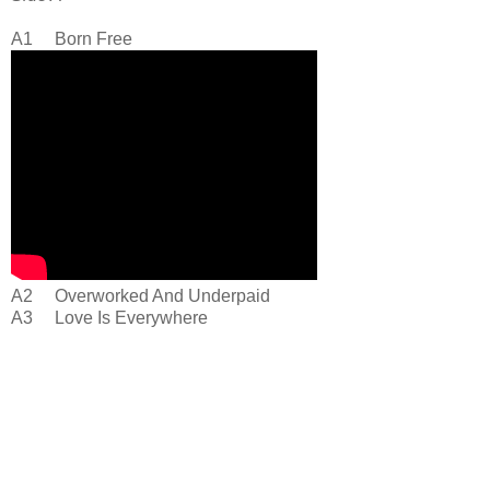
A1 Born Free
A2 Overworked And Underpaid
A3 Love Is Everywhere