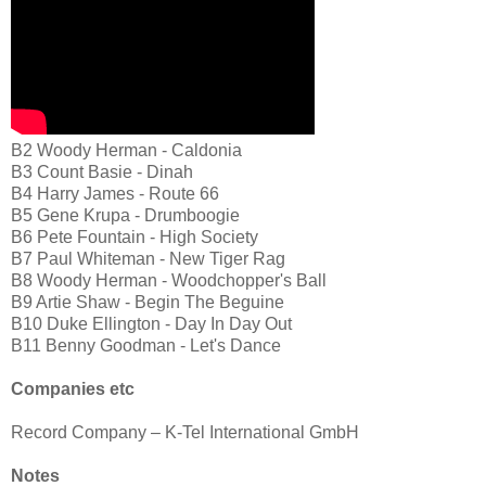
B2
Woody Herman - Caldonia
B3
Count Basie - Dinah
B4
Harry James - Route 66
B5
Gene Krupa - Drumboogie
B6
Pete Fountain - High Society
B7
Paul Whiteman - New Tiger Rag
B8
Woody Herman - Woodchopper's Ball
B9
Artie Shaw - Begin The Beguine
B10
Duke Ellington - Day In Day Out
B11
Benny Goodman - Let's Dance
Companies etc
Record Company – K-Tel International GmbH
Notes