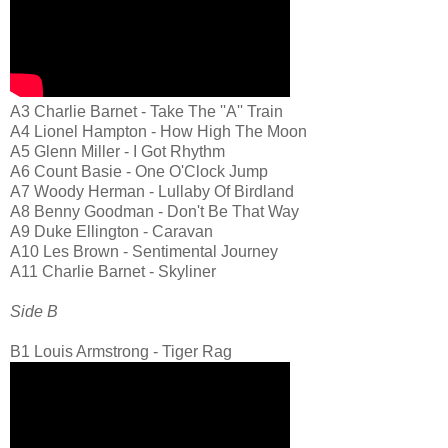
A3
Charlie Barnet - Take The ''A'' Train
A4
Lionel Hampton - How High The Moon
A5
Glenn Miller - I Got Rhythm
A6
Count Basie - One O'Clock Jump
A7
Woody Herman - Lullaby Of Birdland
A8
Benny Goodman - Don't Be That Way
A9
Duke Ellington - Caravan
A10
Les Brown - Sentimental Journey
A11
Charlie Barnet - Skyliner
Side B
B1
Louis Armstrong - Tiger Rag